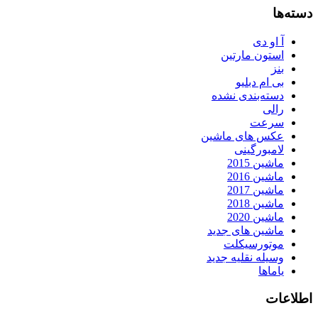
دسته‌ها
آ او دی
استون مارتین
بنز
بی ام دبلیو
دسته‌بندی نشده
رالی
سرعت
عکس های ماشین
لامبورگینی
ماشین 2015
ماشین 2016
ماشین 2017
ماشین 2018
ماشین 2020
ماشین های جدید
موتورسیکلت
وسیله نقلیه جدید
یاماها
اطلاعات