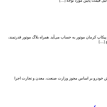
لیل قیمت پایین مورد توجه […]
لی دیده می‌شوند. کی ام سی T8 یکی از این خودروهاست که اولین پیکاپ کرمان موتور به حساب می‌آید. همراه بلاگ موتور قدرتمند،
ع […]
 تویوتا کرولا کراس ۲۰۲۶ را ویژه خردادماه ۱۴۰۵ اعلام کرد. این طرح فروش خودرو بر اساس مجوز وزارت صنعت، معدن و تجارت اجرا