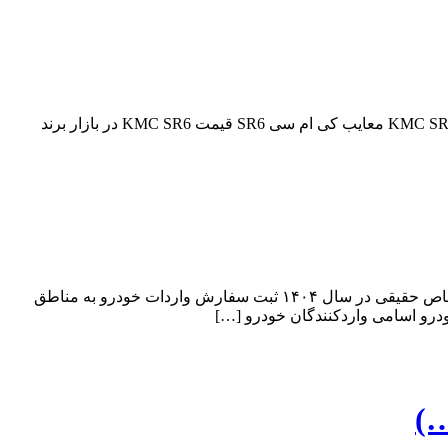
فهرست مطالب طراحی ظاهری KMC SR6 طراحی داخلی کی ام سی SR6 مشخصات فنی KMC SR6 آپشن‌های کی ام سی SR6 مزایای KMC SR6 معایب کی ام سی SR6 قیمت KMC SR6 در بازار برند
فهرست مطالب آیین نامه واردات خودرو شرایط اخذ سهیمه واردات خودرو در سال ۱۴۰۴ مقررات واردات خودرو بدون انتقال ارز برای اشخاص حقیقی در سال ۱۴۰۴ ثبت سفارش واردات خودرو به مناطق
درو اسامی واردکنندگان خودرو […]
…)