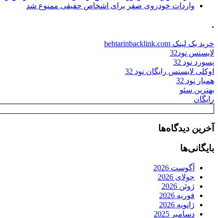
واردات خودروی صفر برای اشخاص حقیقی ممنوع شد
.
خرید بک لینک behtarinbacklink.com
لایسنس نود32
پسورد نود 32
اوکلی لایسنس رایگان نود 32
همیار نود 32
بهترین سئو
رایگان
آخرین دیدگاه‌ها
بایگانی‌ها
آگوست 2026
جولای 2026
ژوئن 2026
فوریه 2026
ژانویه 2026
دسامبر 2025