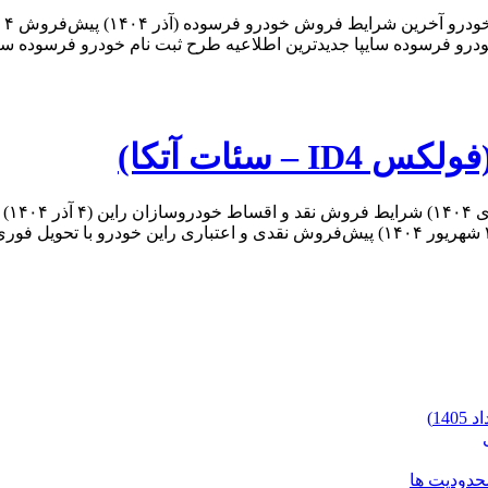
سئات آتکا)
محدودیت ها