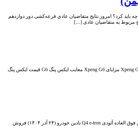
چه باید کرد؟ امروز نتایج متقاضیان عادی قرعه‌کشی دور دوازدهم
فهرست مطالب معرفی ایکس پنگ G6 طراحی ظاهری ایکس پنگ G6 طراحی داخلی Xpeng G6 مشخصات فنی ایکس پنگ G6 آپشن های Xpeng G6 مزایای Xpeng G6 معایب ایکس پنگ G6 قیمت ایکس پنگ
فهرست مطالب فروش آئودی Q4 نادین خودرو (۲۰ بهمن ۱۴۰۴) طرح فروش دومرحله‌ای Q4 e-tron آئودی نادین خودرو (۷ دی ۱۴۰۴) فروش فوق العاده آئودی Q4 e-tron نادین خودرو (۲۴ آذر ۱۴۰۴) فروش