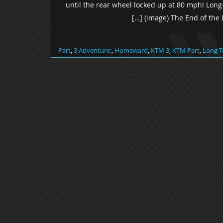
until the rear wheel locked up at 80 mph! Lo
(image) The End of the Li
,
3 Adventure:
,
Homeward
,
KTM 3
,
KTM Part
,
Long-T