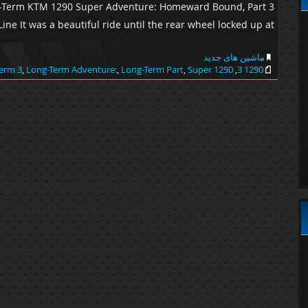
ng-Term KTM 1290 Super Adventure: Homeward Bound, Part 3
ne It was a beautiful ride until the rear wheel locked up at […]
ماشین های جدید
erm 3
,
Long-Term Adventure:
,
Long-Term Part
,
Super
1290 Part
,
1290 3