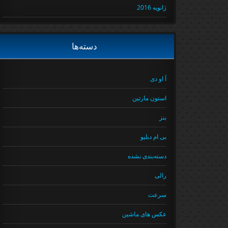
ژانویه 2016
دسته‌ها
آ او دی
استون مارتین
بنز
بی ام دبلیو
دسته‌بندی نشده
رالی
سرعت
عکس های ماشین