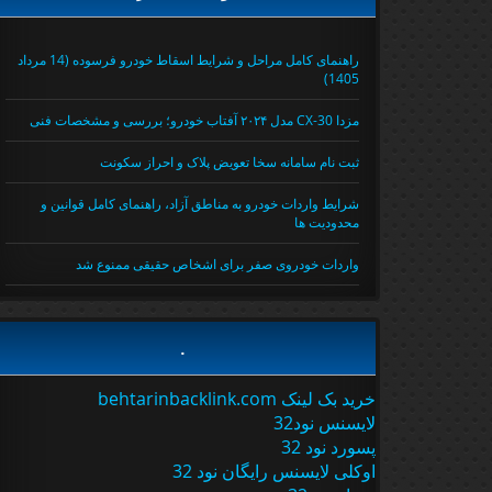
راهنمای کامل مراحل و شرایط اسقاط خودرو فرسوده (14 مرداد
1405)
مزدا CX-30 مدل ۲۰۲۴ آفتاب خودرو؛ بررسی و مشخصات فنی
ثبت نام سامانه سخا تعویض پلاک و احراز سکونت
شرایط واردات خودرو به مناطق آزاد، راهنمای کامل قوانین و
محدودیت ها
واردات خودروی صفر برای اشخاص حقیقی ممنوع شد
.
خرید بک لینک behtarinbacklink.com
لایسنس نود32
پسورد نود 32
اوکلی لایسنس رایگان نود 32