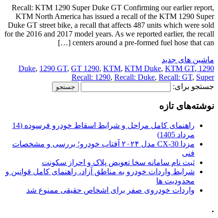
Recall: KTM 1290 Super Duke GT Confirming our earlier report,
KTM North America has issued a recall of the KTM 1290 Super
Duke GT street bike, a recall that affects 487 units which were sold
for the 2016 and 2017 model years. As we reported earlier, the recall
centers around a pre-formed fuel hose that can […]
ماشین های جدید
,
1290 GT
,
GT 1290
,
KTM
,
KTM Duke
,
KTM GT
,
1290 Duke
Recall: 1290
,
Recall: Duke
,
Recall: GT
,
Super
جستجو برای:
نوشته‌های تازه
راهنمای کامل مراحل و شرایط اسقاط خودرو فرسوده (14
مرداد 1405)
مزدا CX-30 مدل ۲۰۲۴ آفتاب خودرو؛ بررسی و مشخصات
فنی
ثبت نام سامانه سخا تعویض پلاک و احراز سکونت
شرایط واردات خودرو به مناطق آزاد، راهنمای کامل قوانین و
محدودیت ها
واردات خودروی صفر برای اشخاص حقیقی ممنوع شد
.