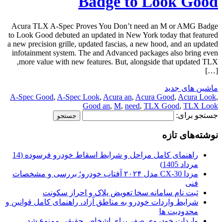
Badge to Look Good
Acura TLX A-Spec Proves You Don’t need an M or AMG Badge
to Look Good debuted an updated in New York today that featured
a new precision grille, updated fascias, a new hood, and an updated
infotainment system. The and Advanced packages also bring even
more value with new features. But, alongside that updated TLX,
[…]
ماشین های جدید
A-Spec Good
,
A-Spec Look
,
Acura an
,
Acura Good
,
Acura Look
,
Good an
,
M
,
need
,
TLX Good
,
TLX Look
جستجو برای:
نوشته‌های تازه
راهنمای کامل مراحل و شرایط اسقاط خودرو فرسوده (14
مرداد 1405)
مزدا CX-30 مدل ۲۰۲۴ آفتاب خودرو؛ بررسی و مشخصات
فنی
ثبت نام سامانه سخا تعویض پلاک و احراز سکونت
شرایط واردات خودرو به مناطق آزاد، راهنمای کامل قوانین و
محدودیت ها
واردات خودروی صفر برای اشخاص حقیقی ممنوع شد