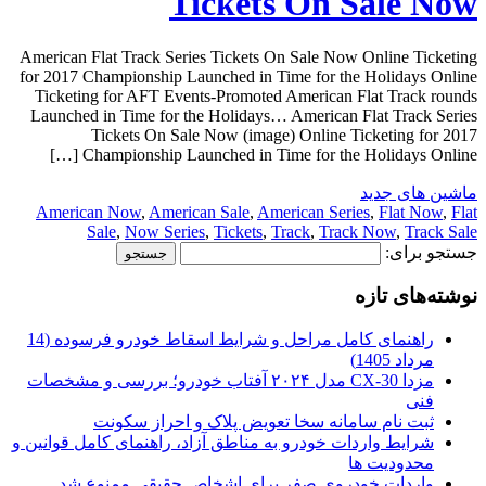
Tickets On Sale Now
American Flat Track Series Tickets On Sale Now Online Ticketing
for 2017 Championship Launched in Time for the Holidays Online
Ticketing for AFT Events-Promoted American Flat Track rounds
Launched in Time for the Holidays… American Flat Track Series
Tickets On Sale Now (image) Online Ticketing for 2017
Championship Launched in Time for the Holidays Online […]
ماشین های جدید
American Now
,
American Sale
,
American Series
,
Flat Now
,
Flat
Sale
,
Now Series
,
Tickets
,
Track
,
Track Now
,
Track Sale
جستجو برای:
نوشته‌های تازه
راهنمای کامل مراحل و شرایط اسقاط خودرو فرسوده (14
مرداد 1405)
مزدا CX-30 مدل ۲۰۲۴ آفتاب خودرو؛ بررسی و مشخصات
فنی
ثبت نام سامانه سخا تعویض پلاک و احراز سکونت
شرایط واردات خودرو به مناطق آزاد، راهنمای کامل قوانین و
محدودیت ها
واردات خودروی صفر برای اشخاص حقیقی ممنوع شد