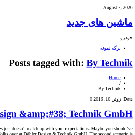
August 7, 2026
ماشین های جدید
خودرو
برگه نمونه
Posts tagged with:
By Technik
Home
/
By Technik
Date:
ژوئن 10, 2016
0
sign &amp;#38; Technik GmbH
just doesn’t match up with your expectations. Maybe you should’ve
 folks over at Dähler Design & Technik GmbH. The second scenario is […]