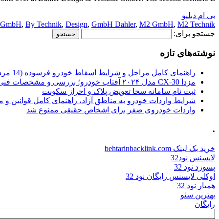
بی ام دبلیو
 GmbH
,
By Technik
,
Design
,
GmbH Dahler
,
M2 GmbH
,
M2 Technik
جستجو برای:
نوشته‌های تازه
راهنمای کامل مراحل و شرایط اسقاط خودرو فرسوده (14 مرداد 1405)
مزدا CX-30 مدل ۲۰۲۴ آفتاب خودرو؛ بررسی و مشخصات فنی
ثبت نام سامانه سخا تعویض پلاک و احراز سکونت
شرایط واردات خودرو به مناطق آزاد، راهنمای کامل قوانین و 
واردات خودروی صفر برای اشخاص حقیقی ممنوع شد
.
خرید بک لینک behtarinbacklink.com
لایسنس نود32
پسورد نود 32
اوکلی لایسنس رایگان نود 32
همیار نود 32
بهترین سئو
رایگان