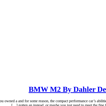
BMW M2 By Dahler De
d a and for some reason, the compact performance car’s abilities 
gotten an instead, or maybe you just need to meet the fine