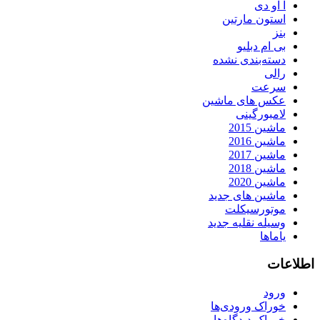
آ او دی
استون مارتین
بنز
بی ام دبلیو
دسته‌بندی نشده
رالی
سرعت
عکس های ماشین
لامبورگینی
ماشین 2015
ماشین 2016
ماشین 2017
ماشین 2018
ماشین 2020
ماشین های جدید
موتورسیکلت
وسیله نقلیه جدید
یاماها
اطلاعات
ورود
خوراک ورودی‌ها
خوراک دیدگاه‌ها