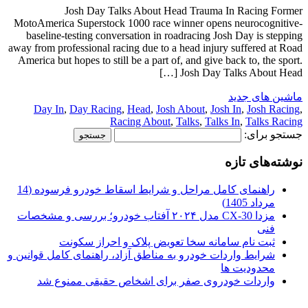
Josh Day Talks About Head Trauma In Racing Former
MotoAmerica Superstock 1000 race winner opens neurocognitive-
baseline-testing conversation in roadracing Josh Day is stepping
away from professional racing due to a head injury suffered at Road
America but hopes to still be a part of, and give back to, the sport.
Josh Day Talks About Head […]
ماشین های جدید
Day In
,
Day Racing
,
Head
,
Josh About
,
Josh In
,
Josh Racing
,
Racing About
,
Talks
,
Talks In
,
Talks Racing
جستجو برای:
نوشته‌های تازه
راهنمای کامل مراحل و شرایط اسقاط خودرو فرسوده (14
مرداد 1405)
مزدا CX-30 مدل ۲۰۲۴ آفتاب خودرو؛ بررسی و مشخصات
فنی
ثبت نام سامانه سخا تعویض پلاک و احراز سکونت
شرایط واردات خودرو به مناطق آزاد، راهنمای کامل قوانین و
محدودیت ها
واردات خودروی صفر برای اشخاص حقیقی ممنوع شد
.