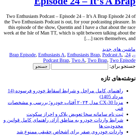
Episode 24 – It’s A Brap
Two Enthusiasts Podcast – Episode 24 – It’s A Brap Episode 24 of
the Two Enthusiasts Podcast is out, for your podcasting pleasure. In
this episode of the show, Quentin and I have a chat about the race
week at the Isle of Man TT, which is split between talking about the
races themselves, and […]
ماشین های جدید
Brap Episode
,
Enthusiasts A
,
Enthusiasts Brap
,
Podcast A
,
,
24
,
–
Podcast Brap
,
Two A
,
Two Brap
,
Two Episode
جستجو برای:
نوشته‌های تازه
راهنمای کامل مراحل و شرایط اسقاط خودرو فرسوده (14
مرداد 1405)
مزدا CX-30 مدل ۲۰۲۴ آفتاب خودرو؛ بررسی و مشخصات
فنی
ثبت نام سامانه سخا تعویض پلاک و احراز سکونت
شرایط واردات خودرو به مناطق آزاد، راهنمای کامل قوانین و
محدودیت ها
واردات خودروی صفر برای اشخاص حقیقی ممنوع شد