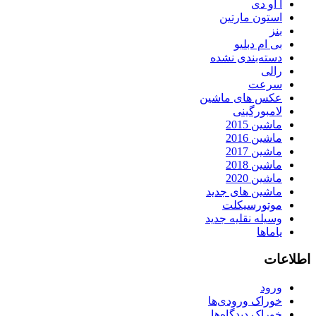
آ او دی
استون مارتین
بنز
بی ام دبلیو
دسته‌بندی نشده
رالی
سرعت
عکس های ماشین
لامبورگینی
ماشین 2015
ماشین 2016
ماشین 2017
ماشین 2018
ماشین 2020
ماشین های جدید
موتورسیکلت
وسیله نقلیه جدید
یاماها
اطلاعات
ورود
خوراک ورودی‌ها
خوراک دیدگاه‌ها