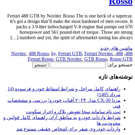
Rosso
Ferrari 488 GTB by Novitec Rosso The is one heck of a supercar.
It’s got a design that’ll make the most hardened of men swoon. It
packs a 3.9-liter turbocharged V-8 engine that pumps out 670
horsepower and 561 pound-feet of torque. Those are strong
numbers and yet, the spirit of aftermarket tuning has always […]
ماشین های جدید
,
488 Rosso
,
by
,
Ferrari GTB
,
Ferrari Novitec
,
488 Novitec
,
488
Ferrari Rosso
,
GTB Novitec
,
GTB Rosso
,
Rosso GTB
جستجو برای:
نوشته‌های تازه
راهنمای کامل مراحل و شرایط اسقاط خودرو فرسوده (14
مرداد 1405)
مزدا CX-30 مدل ۲۰۲۴ آفتاب خودرو؛ بررسی و مشخصات
فنی
ثبت نام سامانه سخا تعویض پلاک و احراز سکونت
شرایط واردات خودرو به مناطق آزاد، راهنمای کامل قوانین و
محدودیت ها
واردات خودروی صفر برای اشخاص حقیقی ممنوع شد