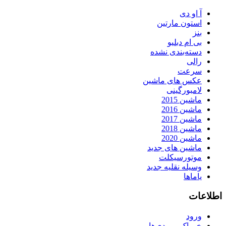
آ او دی
استون مارتین
بنز
بی ام دبلیو
دسته‌بندی نشده
رالی
سرعت
عکس های ماشین
لامبورگینی
ماشین 2015
ماشین 2016
ماشین 2017
ماشین 2018
ماشین 2020
ماشین های جدید
موتورسیکلت
وسیله نقلیه جدید
یاماها
اطلاعات
ورود
خوراک ورودی‌ها