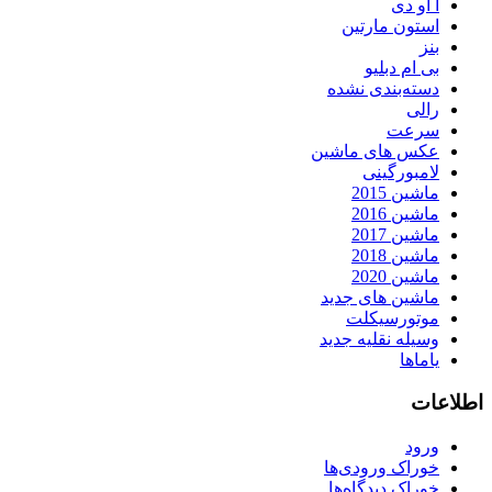
آ او دی
استون مارتین
بنز
بی ام دبلیو
دسته‌بندی نشده
رالی
سرعت
عکس های ماشین
لامبورگینی
ماشین 2015
ماشین 2016
ماشین 2017
ماشین 2018
ماشین 2020
ماشین های جدید
موتورسیکلت
وسیله نقلیه جدید
یاماها
اطلاعات
ورود
خوراک ورودی‌ها
خوراک دیدگاه‌ها