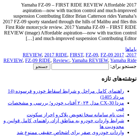
2017 Yamaha FZ-09 – FIRST RIDE REVIEW Affordable
aspiration—now with traction control and much-improved
suspension Contributing Editor Brian Catterson rides Yamaha’s
2017 FZ-09 sporty standard through the hills of Malibu and files this
First Ride motorcycle review. 2017 Yamaha FZ-09 – FIRST RIDE
REVIEW (image) Affordable aspiration—now with traction control
and much-improved suspension Contributing Editor […]
یاماها
,
2017 RIDE
,
FIRST
,
FZ-09
,
FZ-09
2017 REVIEW
,
2017
REVIEW
,
FZ-09 RIDE
,
Review:
,
Yamaha REVIEW
,
Yamaha Ride
جستجو برای:
نوشته‌های تازه
راهنمای کامل مراحل و شرایط اسقاط خودرو فرسوده (14
مرداد 1405)
مزدا CX-30 مدل ۲۰۲۴ آفتاب خودرو؛ بررسی و مشخصات
فنی
ثبت نام سامانه سخا تعویض پلاک و احراز سکونت
شرایط واردات خودرو به مناطق آزاد، راهنمای کامل قوانین و
محدودیت ها
واردات خودروی صفر برای اشخاص حقیقی ممنوع شد