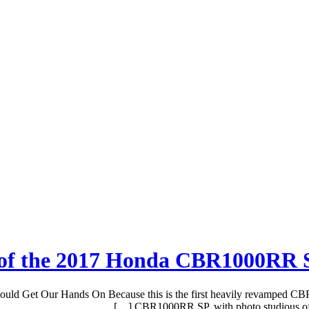
os of the 2017 Honda CBR1000RR
d Get Our Hands On Because this is the first heavily revamped CBR i
CBR1000RR SP, with photo studious of th