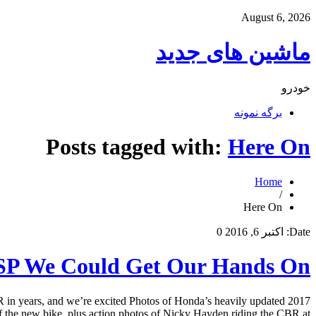
August 6, 2026
ماشین های جدید
خودرو
برگه نمونه
Posts tagged with:
Here On
Home
/
Here On
Date:
اکتبر 6, 2016
0
 SP We Could Get Our Hands On
n years, and we’re excited Photos of Honda’s heavily updated 2017
e new bike, plus action photos of Nicky Hayden riding the CBR at […]