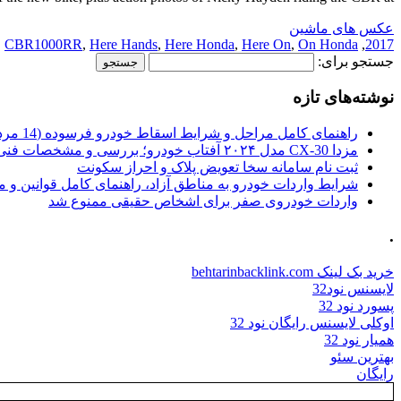
عکس های ماشین
,
CBR1000RR
,
Here Hands
,
Here Honda
,
Here On
,
On Honda
,
2017
جستجو برای:
نوشته‌های تازه
راهنمای کامل مراحل و شرایط اسقاط خودرو فرسوده (14 مرداد 1405)
مزدا CX-30 مدل ۲۰۲۴ آفتاب خودرو؛ بررسی و مشخصات فنی
ثبت نام سامانه سخا تعویض پلاک و احراز سکونت
شرایط واردات خودرو به مناطق آزاد، راهنمای کامل قوانین و 
واردات خودروی صفر برای اشخاص حقیقی ممنوع شد
.
خرید بک لینک behtarinbacklink.com
لایسنس نود32
پسورد نود 32
اوکلی لایسنس رایگان نود 32
همیار نود 32
بهترین سئو
رایگان