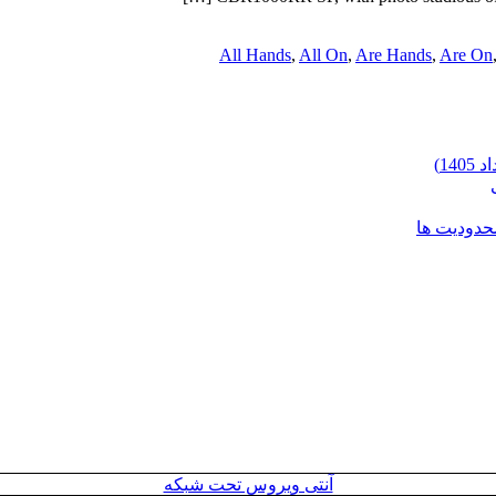
All Hands
,
All On
,
Are Hands
,
Are On
محدودیت ها
آنتی ویروس تحت شبکه