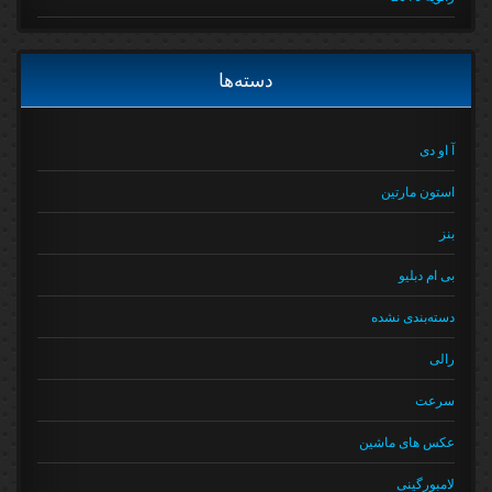
دسته‌ها
آ او دی
استون مارتین
بنز
بی ام دبلیو
دسته‌بندی نشده
رالی
سرعت
عکس های ماشین
لامبورگینی