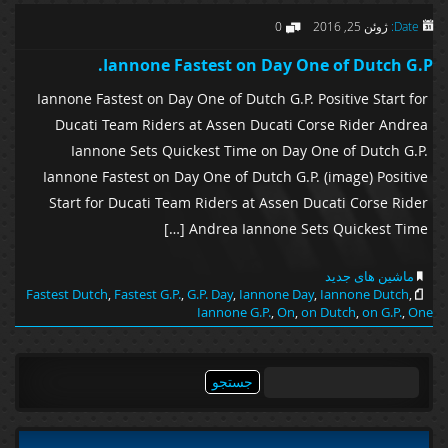
Date:
ژوئن 25, 2016
0
Iannone Fastest on Day One of Dutch G.P.
Iannone Fastest on Day One of Dutch G.P. Positive Start for
Ducati Team Riders at Assen Ducati Corse Rider Andrea
Iannone Sets Quickest Time on Day One of Dutch G.P.
Iannone Fastest on Day One of Dutch G.P. (image) Positive
Start for Ducati Team Riders at Assen Ducati Corse Rider
Andrea Iannone Sets Quickest Time […]
ماشین های جدید
Fastest Dutch
,
Fastest G.P.
,
G.P. Day
,
Iannone Day
,
Iannone Dutch
,
Iannone G.P.
,
On
,
on Dutch
,
on G.P.
,
One
جستجو
برای: