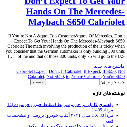
Don’t Expect To Get Your
Hands On The Mercedes-
Maybach S650 Cabriolet
If You’re Not A &quot;Top Customer&quot; Of Mercedes, Don’t
Expect To Get Your Hands On The Mercedes-Maybach S650
Cabriolet The math involving the production of the is tricky when
you consider that the German automaker is only building 300 units
of the and that of those 300 units, only 75 will go to the U.S. […]
ماشین های جدید
Cabriolet Expect
,
Don't
,
If Cabriolet
,
If Expect
,
If S650
,
Not
Cabriolet
,
Not S650
,
to
,
You're Cabriolet
,
You're S650
جستجو برای:
نوشته‌های تازه
راهنمای کامل مراحل و شرایط اسقاط خودرو فرسوده (14
مرداد 1405)
مزدا CX-30 مدل ۲۰۲۴ آفتاب خودرو؛ بررسی و مشخصات
فنی
ثبت نام سامانه سخا تعویض پلاک و احراز سکونت