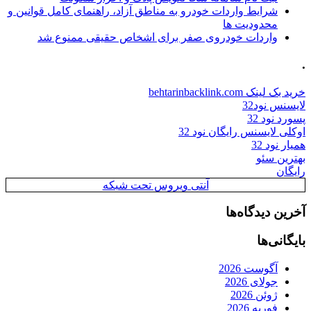
شرایط واردات خودرو به مناطق آزاد، راهنمای کامل قوانین و
محدودیت ها
واردات خودروی صفر برای اشخاص حقیقی ممنوع شد
.
خرید بک لینک behtarinbacklink.com
لایسنس نود32
پسورد نود 32
اوکلی لایسنس رایگان نود 32
همیار نود 32
بهترین سئو
رایگان
آنتی ویروس تحت شبکه
آخرین دیدگاه‌ها
بایگانی‌ها
آگوست 2026
جولای 2026
ژوئن 2026
فوریه 2026