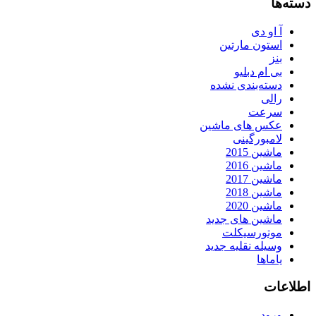
دسته‌ها
آ او دی
استون مارتین
بنز
بی ام دبلیو
دسته‌بندی نشده
رالی
سرعت
عکس های ماشین
لامبورگینی
ماشین 2015
ماشین 2016
ماشین 2017
ماشین 2018
ماشین 2020
ماشین های جدید
موتورسیکلت
وسیله نقلیه جدید
یاماها
اطلاعات
ورود