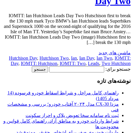
Day Two
IOMTT: Ian Hutchison Leads Day Two Hutschison first to break
the 130 mph mark Tyco BMW’s Ian Hutchison leads Superbikes
and Superstock 1000 on the second-night of qualifying for the 2016
Isle of Man TT. Yesterday’s Superbike fast man Bruce Anstey…
IOMTT: Ian Hutchison Leads Day Two (image) Hutschison first to
break the 130 mph […]
ماشین های جدید
Hutchison Day
,
Hutchison Two
,
Ian
,
Ian Day
,
Ian Two
,
IOMTT:
Day
,
IOMTT: Hutchison
,
IOMTT: Two
,
Leads
,
Two Hutchison
جستجو برای:
نوشته‌های تازه
راهنمای کامل مراحل و شرایط اسقاط خودرو فرسوده (14
مرداد 1405)
مزدا CX-30 مدل ۲۰۲۴ آفتاب خودرو؛ بررسی و مشخصات
فنی
ثبت نام سامانه سخا تعویض پلاک و احراز سکونت
شرایط واردات خودرو به مناطق آزاد، راهنمای کامل قوانین و
محدودیت ها
واردات خودروی صفر برای اشخاص حقیقی ممنوع شد