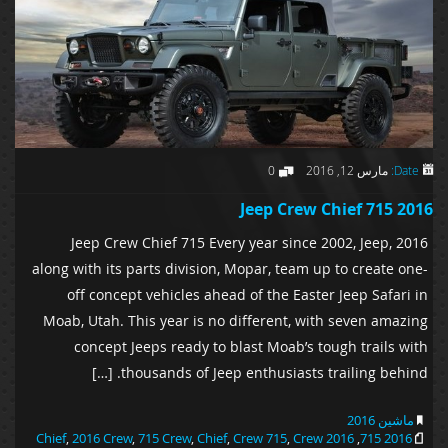
Date:
مارس 12, 2016
0
2016 Jeep Crew Chief 715
2016 Jeep Crew Chief 715 Every year since 2002, Jeep,
along with its parts division, Mopar, team up to create one-
off concept vehicles ahead of the Easter Jeep Safari in
Moab, Utah. This year is no different, with seven amazing
concept Jeeps ready to blast Moab’s tough trails with
thousands of Jeep enthusiasts trailing behind. […]
ماشین 2016
,
2016 Crew
,
715 Crew
,
Chief
,
Crew 715
,
Crew
2016 Chief
,
2016 715