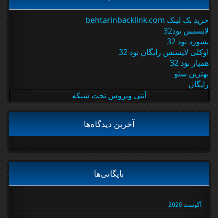
خرید بک لینک behtarinbacklink.com
لایسنس نود32
پسورد نود 32
اوکلی لایسنس رایگان نود 32
همیار نود 32
بهترین سئو
رایگان
آنتی ویروس تحت شبکه
آخرین دیدگاه‌ها
بایگانی‌ها
آگوست 2026