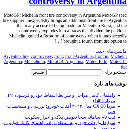
controversy in Argentina
MotoGP: Michelin front tire controversy in Argentina MotoGP spec
tire supplier unexpectedly brings an additional front tire to Argentina
that many accuse of being made for Valentino Rossi, and the
controversy explodes into a fracas that divided the paddock
Michelin ignited a firestorm of controversy when it unexpectedly
brought a fourth front tire option to […]
ماشین های جدید
Argentina tire
,
controversy
,
front
,
front Argentina
,
front in
,
Michelin
Argentina
,
Michelin in
,
MotoGP: Argentina
,
MotoGP: In
,
MotoGP:
tire
جستجو برای:
نوشته‌های تازه
راهنمای کامل مراحل و شرایط اسقاط خودرو فرسوده (14
مرداد 1405)
مزدا CX-30 مدل ۲۰۲۴ آفتاب خودرو؛ بررسی و مشخصات
فنی
ثبت نام سامانه سخا تعویض پلاک و احراز سکونت
شرایط واردات خودرو به مناطق آزاد، راهنمای کامل قوانین و
محدودیت ها