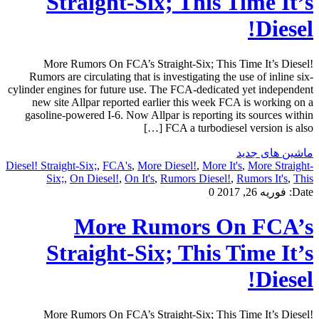
Straight-Six; This Time It’s
Diesel!
More Rumors On FCA’s Straight-Six; This Time It’s Diesel!
Rumors are circulating that is investigating the use of inline six-
cylinder engines for future use. The FCA-dedicated yet independent
new site Allpar reported earlier this week FCA is working on a
gasoline-powered I-6. Now Allpar is reporting its sources within
FCA a turbodiesel version is also […]
ماشین های جدید
Diesel! Straight-Six;
,
FCA's
,
More Diesel!
,
More It's
,
More Straight-
Six;
,
On Diesel!
,
On It's
,
Rumors Diesel!
,
Rumors It's
,
This
Date:
فوریه 26, 2017
0
More Rumors On FCA’s
Straight-Six; This Time It’s
Diesel!
More Rumors On FCA’s Straight-Six; This Time It’s Diesel!