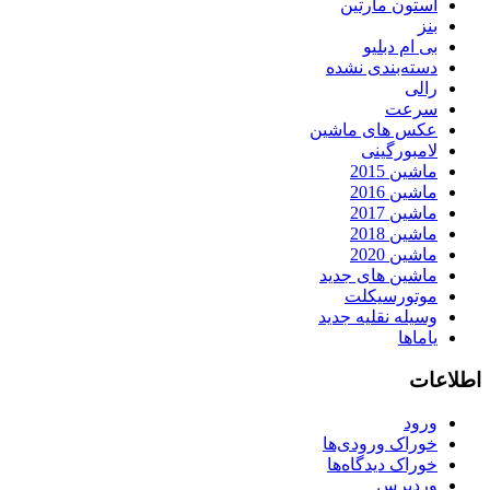
استون مارتین
بنز
بی ام دبلیو
دسته‌بندی نشده
رالی
سرعت
عکس های ماشین
لامبورگینی
ماشین 2015
ماشین 2016
ماشین 2017
ماشین 2018
ماشین 2020
ماشین های جدید
موتورسیکلت
وسیله نقلیه جدید
یاماها
اطلاعات
ورود
خوراک ورودی‌ها
خوراک دیدگاه‌ها
وردپرس