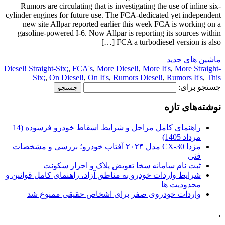
Rumors are circulating that is investigating the use of inline six-
cylinder engines for future use. The FCA-dedicated yet independent
new site Allpar reported earlier this week FCA is working on a
gasoline-powered I-6. Now Allpar is reporting its sources within
FCA a turbodiesel version is also […]
ماشین های جدید
Diesel! Straight-Six;
,
FCA's
,
More Diesel!
,
More It's
,
More Straight-
Six;
,
On Diesel!
,
On It's
,
Rumors Diesel!
,
Rumors It's
,
This
جستجو برای:
نوشته‌های تازه
راهنمای کامل مراحل و شرایط اسقاط خودرو فرسوده (14
مرداد 1405)
مزدا CX-30 مدل ۲۰۲۴ آفتاب خودرو؛ بررسی و مشخصات
فنی
ثبت نام سامانه سخا تعویض پلاک و احراز سکونت
شرایط واردات خودرو به مناطق آزاد، راهنمای کامل قوانین و
محدودیت ها
واردات خودروی صفر برای اشخاص حقیقی ممنوع شد
.