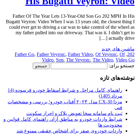
His Bugatti Veyron: Video
Father Of The Year Lets 13-Year-Old Son Go 202 MPH In His
Bugatti Veyron: Video When I was 13 years old, the closest thing I
could ever get to driving a car was to take control of the wheel as
my father pulled into our driveway. That was it. I didn’t get to
actually drive […]
ماشین های جدید
Father Go
,
Father Veyron:
,
Father Video
,
Of Veyron:
,
Of
,
202
Video
,
Son
,
The Veyron:
,
The Video
,
Video Go
جستجو برای:
نوشته‌های تازه
راهنمای کامل مراحل و شرایط اسقاط خودرو فرسوده (14
مرداد 1405)
مزدا CX-30 مدل ۲۰۲۴ آفتاب خودرو؛ بررسی و مشخصات
فنی
ثبت نام سامانه سخا تعویض پلاک و احراز سکونت
شرایط واردات خودرو به مناطق آزاد، راهنمای کامل قوانین و
محدودیت ها
واردات خودروی صفر برای اشخاص حقیقی ممنوع شد