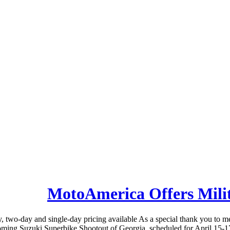
MotoAmerica Offers Milit
two-day and single-day pricing available As a special thank you to m
coming Suzuki Superbike Shootout of Georgia, scheduled for April 15-17 