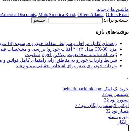
ماشین های جدید
America Discounts
,
MotoAmerica Road
,
Offers Atlanta
,
Offers Road
جستجو برای:
نوشته‌های تازه
راهنمای کامل مراحل و شرایط اسقاط خودرو فرسوده (14 مرداد 1405)
مزدا CX-30 مدل ۲۰۲۴ آفتاب خودرو؛ بررسی و مشخصات فنی
ثبت نام سامانه سخا تعویض پلاک و احراز سکونت
شرایط واردات خودرو به مناطق آزاد، راهنمای کامل قوانین و 
واردات خودروی صفر برای اشخاص حقیقی ممنوع شد
.
خرید بک لینک behtarinbacklink.com
لایسنس نود32
پسورد نود 32
اوکلی لایسنس رایگان نود 32
همیار نود 32
بهترین سئو
رایگان