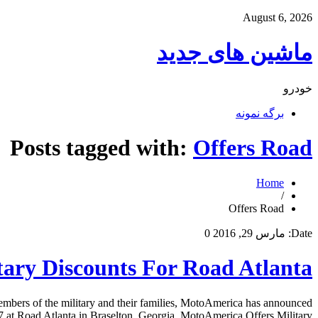
August 6, 2026
ماشین های جدید
خودرو
برگه نمونه
Posts tagged with:
Offers Road
Home
/
Offers Road
Date:
مارس 29, 2016
0
ary Discounts For Road Atlanta
embers of the military and their families, MotoAmerica has announced
at Road Atlanta in Braselton, Georgia. MotoAmerica Offers Military […]