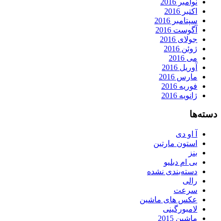
نوامبر 2016
اکتبر 2016
سپتامبر 2016
آگوست 2016
جولای 2016
ژوئن 2016
می 2016
آوریل 2016
مارس 2016
فوریه 2016
ژانویه 2016
دسته‌ها
آ او دی
استون مارتین
بنز
بی ام دبلیو
دسته‌بندی نشده
رالی
سرعت
عکس های ماشین
لامبورگینی
ماشین 2015