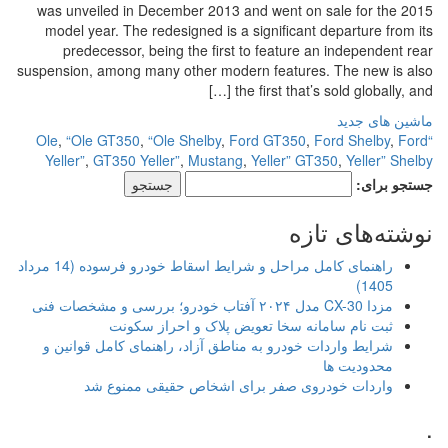
was unveiled in December 2013 and went on sale for the 2015
model year. The redesigned is a significant departure from its
predecessor, being the first to feature an independent rear
suspension, among many other modern features. The new is also
the first that’s sold globally, and […]
ماشین های جدید
,
“Ole GT350
,
“Ole Shelby
,
Ford GT350
,
Ford Shelby
,
Ford
“Ole
Yeller”
,
GT350 Yeller”
,
Mustang
,
Yeller” GT350
,
Yeller” Shelby
جستجو برای:
نوشته‌های تازه
راهنمای کامل مراحل و شرایط اسقاط خودرو فرسوده (14 مرداد
1405)
مزدا CX-30 مدل ۲۰۲۴ آفتاب خودرو؛ بررسی و مشخصات فنی
ثبت نام سامانه سخا تعویض پلاک و احراز سکونت
شرایط واردات خودرو به مناطق آزاد، راهنمای کامل قوانین و
محدودیت ها
واردات خودروی صفر برای اشخاص حقیقی ممنوع شد
.