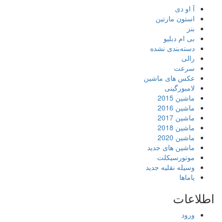
آ او دی
استون مارتین
بنز
بی ام دبلیو
دسته‌بندی نشده
رالی
سرعت
عکس های ماشین
لامبورگینی
ماشین 2015
ماشین 2016
ماشین 2017
ماشین 2018
ماشین 2020
ماشین های جدید
موتورسیکلت
وسیله نقلیه جدید
یاماها
اطلاعات
ورود