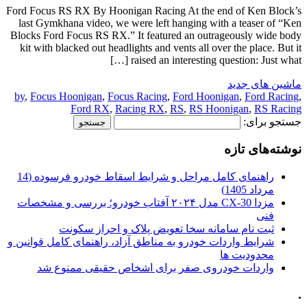
Ford Focus RS RX By Hoonigan Racing At the end of Ken Block’s
last Gymkhana video, we were left hanging with a teaser of “Ken
Blocks Ford Focus RS RX.” It featured an outrageously wide body
kit with blacked out headlights and vents all over the place. But it
raised an interesting question: Just what […]
ماشین های جدید
by
,
Focus Hoonigan
,
Focus Racing
,
Ford Hoonigan
,
Ford Racing
,
Ford RX
,
Racing RX
,
RS
,
RS Hoonigan
,
RS Racing
جستجو برای:
نوشته‌های تازه
راهنمای کامل مراحل و شرایط اسقاط خودرو فرسوده (14
مرداد 1405)
مزدا CX-30 مدل ۲۰۲۴ آفتاب خودرو؛ بررسی و مشخصات
فنی
ثبت نام سامانه سخا تعویض پلاک و احراز سکونت
شرایط واردات خودرو به مناطق آزاد، راهنمای کامل قوانین و
محدودیت ها
واردات خودروی صفر برای اشخاص حقیقی ممنوع شد
.