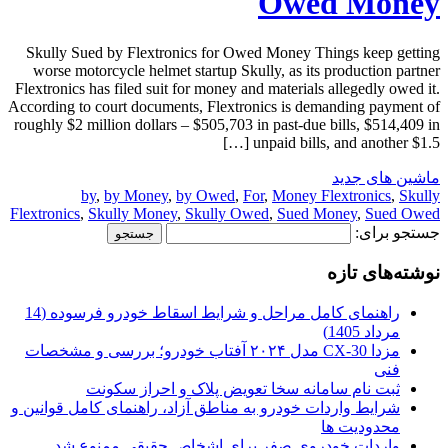
Owed Money
Skully Sued by Flextronics for Owed Money Things keep getting
worse motorcycle helmet startup Skully, as its production partner
Flextronics has filed suit for money and materials allegedly owed it.
According to court documents, Flextronics is demanding payment of
roughly $2 million dollars – $505,703 in past-due bills, $514,409 in
unpaid bills, and another $1.5 […]
ماشین های جدید
by
,
by Money
,
by Owed
,
For
,
Money Flextronics
,
Skully
Flextronics
,
Skully Money
,
Skully Owed
,
Sued Money
,
Sued Owed
جستجو برای:
نوشته‌های تازه
راهنمای کامل مراحل و شرایط اسقاط خودرو فرسوده (14
مرداد 1405)
مزدا CX-30 مدل ۲۰۲۴ آفتاب خودرو؛ بررسی و مشخصات
فنی
ثبت نام سامانه سخا تعویض پلاک و احراز سکونت
شرایط واردات خودرو به مناطق آزاد، راهنمای کامل قوانین و
محدودیت ها
واردات خودروی صفر برای اشخاص حقیقی ممنوع شد