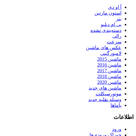
آ او دی
استون مارتین
بنز
بی ام دبلیو
دسته‌بندی نشده
رالی
سرعت
عکس های ماشین
لامبورگینی
ماشین 2015
ماشین 2016
ماشین 2017
ماشین 2018
ماشین 2020
ماشین های جدید
موتورسیکلت
وسیله نقلیه جدید
یاماها
اطلاعات
ورود
خوراک ورودی‌ها