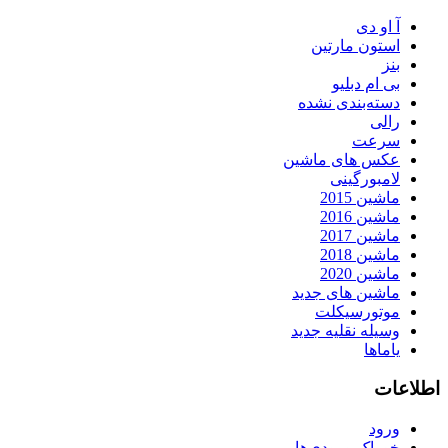
آ او دی
استون مارتین
بنز
بی ام دبلیو
دسته‌بندی نشده
رالی
سرعت
عکس های ماشین
لامبورگینی
ماشین 2015
ماشین 2016
ماشین 2017
ماشین 2018
ماشین 2020
ماشین های جدید
موتورسیکلت
وسیله نقلیه جدید
یاماها
اطلاعات
ورود
خوراک ورودی‌ها