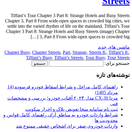
Streets
Tiffani’s Tour Chapter 3 Part 8: Strange Hotels and Busy Streets
Chapter 3, Part 8 From wide-open spaces to crowded big cities, we
settle into the varied rhythm of life on the mainland. Tiffani’s Tour
Chapter 3 Part 8: Strange Hotels and Busy Streets (image) Chapter
3, Part 8 From wide-open spaces to crowded big […]
ماشین های جدید
Chapter Busy
,
Chapter Streets
,
Part
,
Strange
,
Streets 8:
,
Tiffani’s 8:
,
Tiffani’s Busy
,
Tiffani’s Streets
,
Tour Busy
,
Tour Streets
جستجو برای:
نوشته‌های تازه
راهنمای کامل مراحل و شرایط اسقاط خودرو فرسوده (14
مرداد 1405)
مزدا CX-30 مدل ۲۰۲۴ آفتاب خودرو؛ بررسی و مشخصات
فنی
ثبت نام سامانه سخا تعویض پلاک و احراز سکونت
شرایط واردات خودرو به مناطق آزاد، راهنمای کامل قوانین و
محدودیت ها
واردات خودروی صفر برای اشخاص حقیقی ممنوع شد