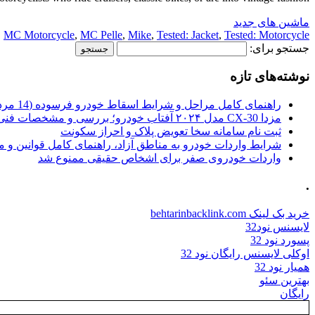
ماشین های جدید
,
MC Motorcycle
,
MC Pelle
,
Mike
,
Tested: Jacket
,
Tested: Motorcycle
جستجو برای:
نوشته‌های تازه
راهنمای کامل مراحل و شرایط اسقاط خودرو فرسوده (14 مرداد 1405)
مزدا CX-30 مدل ۲۰۲۴ آفتاب خودرو؛ بررسی و مشخصات فنی
ثبت نام سامانه سخا تعویض پلاک و احراز سکونت
شرایط واردات خودرو به مناطق آزاد، راهنمای کامل قوانین و 
واردات خودروی صفر برای اشخاص حقیقی ممنوع شد
.
خرید بک لینک behtarinbacklink.com
لایسنس نود32
پسورد نود 32
اوکلی لایسنس رایگان نود 32
همیار نود 32
بهترین سئو
رایگان