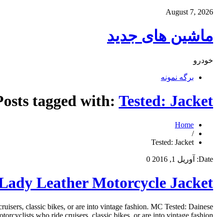
August 7, 2026
ماشین های جدید
خودرو
برگه نمونه
Posts tagged with:
Tested: Jacket
Home
/
Tested: Jacket
Date:
آوریل 1, 2016
0
 Lady Leather Motorcycle Jacket
sers, classic bikes, or are into vintage fashion. MC Tested: Dainese
ists who ride cruisers, classic bikes, or are into vintage fashion. […]