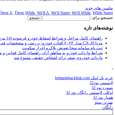
ماشین های جدید
These A
,
These While
,
We'll A
,
We'll Super
,
We'll While
,
While Super
جستجو برای:
نوشته‌های تازه
راهنمای کامل مراحل و شرایط اسقاط خودرو فرسوده (14 مرداد 1405)
مزدا CX-30 مدل ۲۰۲۴ آفتاب خودرو؛ بررسی و مشخصات فنی
ثبت نام سامانه سخا تعویض پلاک و احراز سکونت
شرایط واردات خودرو به مناطق آزاد، راهنمای کامل قوانین و 
واردات خودروی صفر برای اشخاص حقیقی ممنوع شد
.
خرید بک لینک behtarinbacklink.com
لایسنس نود32
پسورد نود 32
اوکلی لایسنس رایگان نود 32
همیار نود 32
بهترین سئو
رایگان