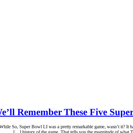
e’ll Remember These Five Super
e So, Super Bowl LI was a pretty remarkable game, wasn’t it? It had
history of the game. That tells you the magnitude of what T