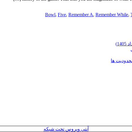
Bowl
,
Five
,
Remember A
,
Remember While
,
محدودیت ها
آنتی ویروس تحت شبکه