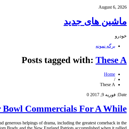
August 6, 2026
ماشین های جدید
خودرو
برگه نمونه
Posts tagged with:
These A
Home
/
These A
Date:
فوریه 9, 2017
0
 Bowl Commercials For A While
 generous helpings of drama, including the greatest comeback in the
om Brady and the New England Patriots accomplished when it rallied […]