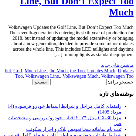
Line, But Don’t Expect Too
Much
Volkswagen Updates the Golf Line, But Don’t Expect Too Much
The seventh-generation is entering its sixth year of production for
2018, but instead of updating the model extensively or bringing
about a new generation, decided to provide some minor updates
across the whole line. This includes LED taillights and daytime
running lights as standard equipment […]
ماشین های جدید
but
,
Golf
,
Much Line,
,
the Much
,
the Too
,
Updates Much
,
Updates
Too
,
Volkswagen Line,
,
Volkswagen Much
,
Volkswagen Too
جستجو برای:
نوشته‌های تازه
راهنمای کامل مراحل و شرایط اسقاط خودرو فرسوده (14
مرداد 1405)
مزدا CX-30 مدل ۲۰۲۴ آفتاب خودرو؛ بررسی و مشخصات
فنی
ثبت نام سامانه سخا تعویض پلاک و احراز سکونت
شرایط واردات خودرو به مناطق آزاد، راهنمای کامل قوانین و