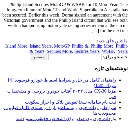
Phillip Island Secures MotoGP & WSBK for 10 More Years The
long-term future of MotoGP and World Superbike in Australia has
been secured. Earlier this week, Dorna signed an agreement with the
Victorian government and the Phillip Island circuit that will see both
world championship motorcycle racing series remain at the circuit
for the next ten […]
ماشین های جدید
Island More
,
Island Years
,
MotoGP
,
Phillip &
,
Phillip More
,
Phillip
Years
,
Secures More
,
Secures Years
,
WSBK
,
Years &
جستجو برای:
نوشته‌های تازه
راهنمای کامل مراحل و شرایط اسقاط خودرو فرسوده (14
مرداد 1405)
مزدا CX-30 مدل ۲۰۲۴ آفتاب خودرو؛ بررسی و مشخصات
فنی
ثبت نام سامانه سخا تعویض پلاک و احراز سکونت
شرایط واردات خودرو به مناطق آزاد، راهنمای کامل قوانین و
محدودیت ها
واردات خودروی صفر برای اشخاص حقیقی ممنوع شد
.