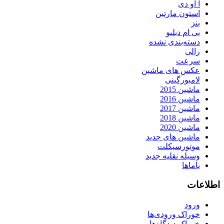
آ او دی
استون مارتین
بنز
بی ام دبلیو
دسته‌بندی نشده
رالی
سرعت
عکس های ماشین
لامبورگینی
ماشین 2015
ماشین 2016
ماشین 2017
ماشین 2018
ماشین 2020
ماشین های جدید
موتورسیکلت
وسیله نقلیه جدید
یاماها
اطلاعات
ورود
خوراک ورودی‌ها
خوراک دیدگاه‌ها