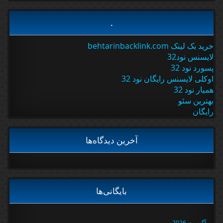
.
خرید بک لینک behtarinbacklink.com
لایسنس نود32
پسورد نود 32
اوکلی لایسنس رایگان نود 32
همیار نود 32
بهترین سئو
رایگان
آخرین دیدگاه‌ها
بایگانی‌ها
آگوست 2026