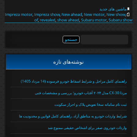
ماشین های جدید
Impreza motor
,
Impreza show
,
New ahead
,
New motor
,
New show
,
of
,
revealed
,
show ahead
,
Subaru motor
,
Subaru show
جستجو
برای:
نوشته‌های تازه
راهنمای کامل مراحل و شرایط اسقاط خودرو فرسوده (14 مرداد 1405)
مزدا CX-30 مدل ۲۰۲۴ آفتاب خودرو؛ بررسی و مشخصات فنی
ثبت نام سامانه سخا تعویض پلاک و احراز سکونت
شرایط واردات خودرو به مناطق آزاد، راهنمای کامل قوانین و محدودیت ها
واردات خودروی صفر برای اشخاص حقیقی ممنوع شد