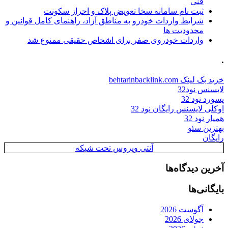
فنی
ثبت نام سامانه سخا تعویض پلاک و احراز سکونت
شرایط واردات خودرو به مناطق آزاد، راهنمای کامل قوانین و
محدودیت ها
واردات خودروی صفر برای اشخاص حقیقی ممنوع شد
.
خرید بک لینک behtarinbacklink.com
لایسنس نود32
پسورد نود 32
اوکلی لایسنس رایگان نود 32
همیار نود 32
بهترین سئو
رایگان
آنتی ویروس تحت شبکه
آخرین دیدگاه‌ها
بایگانی‌ها
آگوست 2026
جولای 2026