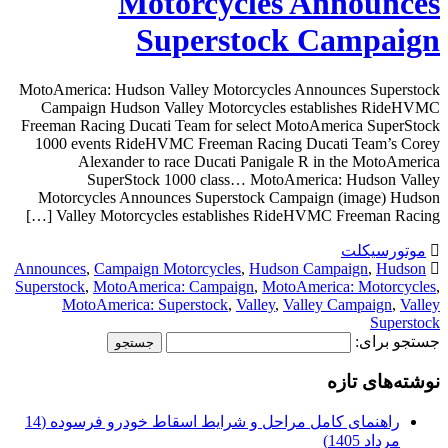
Motorcycles Announces
Superstock Campaign
MotoAmerica: Hudson Valley Motorcycles Announces Superstock
Campaign Hudson Valley Motorcycles establishes RideHVMC
Freeman Racing Ducati Team for select MotoAmerica SuperStock
1000 events RideHVMC Freeman Racing Ducati Team’s Corey
Alexander to race Ducati Panigale R in the MotoAmerica
SuperStock 1000 class… MotoAmerica: Hudson Valley
Motorcycles Announces Superstock Campaign (image) Hudson
Valley Motorcycles establishes RideHVMC Freeman Racing […]
موتورسیکلت
Announces
,
Campaign Motorcycles
,
Hudson Campaign
,
Hudson
Superstock
,
MotoAmerica: Campaign
,
MotoAmerica: Motorcycles
,
MotoAmerica: Superstock
,
Valley
,
Valley Campaign
,
Valley
Superstock
جستجو برای:
نوشته‌های تازه
راهنمای کامل مراحل و شرایط اسقاط خودرو فرسوده (14
مرداد 1405)