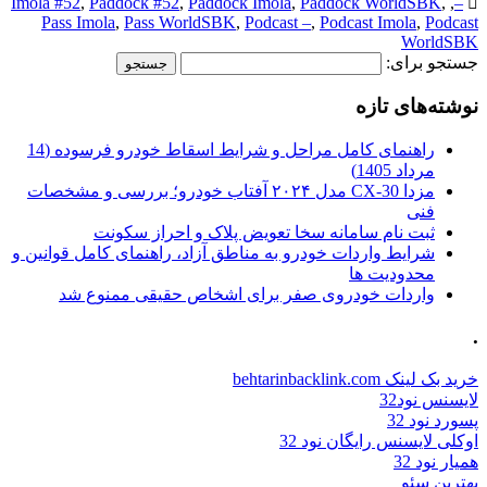
Imola #52
,
Paddock #52
,
Paddock Imola
,
Paddock WorldSBK
,
,
–
Pass Imola
,
Pass WorldSBK
,
Podcast –
,
Podcast Imola
,
Podcast
WorldSBK
جستجو برای:
نوشته‌های تازه
راهنمای کامل مراحل و شرایط اسقاط خودرو فرسوده (14
مرداد 1405)
مزدا CX-30 مدل ۲۰۲۴ آفتاب خودرو؛ بررسی و مشخصات
فنی
ثبت نام سامانه سخا تعویض پلاک و احراز سکونت
شرایط واردات خودرو به مناطق آزاد، راهنمای کامل قوانین و
محدودیت ها
واردات خودروی صفر برای اشخاص حقیقی ممنوع شد
.
خرید بک لینک behtarinbacklink.com
لایسنس نود32
پسورد نود 32
اوکلی لایسنس رایگان نود 32
همیار نود 32
بهترین سئو