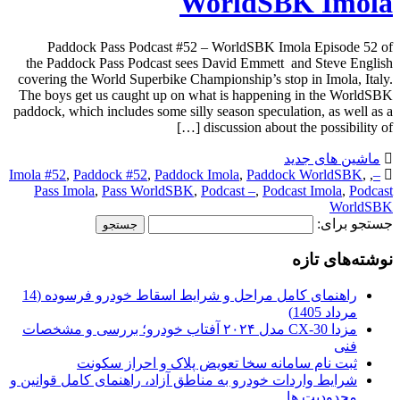
WorldSBK Imola
Paddock Pass Podcast #52 – WorldSBK Imola Episode 52 of
the Paddock Pass Podcast sees David Emmett and Steve English
covering the World Superbike Championship’s stop in Imola, Italy.
The boys get us caught up on what is happening in the WorldSBK
paddock, which includes some silly season speculation, as well as a
discussion about the possibility of […]
ماشین های جدید
Imola #52
,
Paddock #52
,
Paddock Imola
,
Paddock WorldSBK
,
,
–
Pass Imola
,
Pass WorldSBK
,
Podcast –
,
Podcast Imola
,
Podcast
WorldSBK
جستجو برای:
نوشته‌های تازه
راهنمای کامل مراحل و شرایط اسقاط خودرو فرسوده (14
مرداد 1405)
مزدا CX-30 مدل ۲۰۲۴ آفتاب خودرو؛ بررسی و مشخصات
فنی
ثبت نام سامانه سخا تعویض پلاک و احراز سکونت
شرایط واردات خودرو به مناطق آزاد، راهنمای کامل قوانین و
محدودیت ها