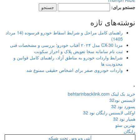
Triumph RIDE
جستجو برای:
نوشته‌های تازه
راهنمای کامل مراحل و شرایط اسقاط خودرو فرسوده (14 مرداد
1405)
مزدا CX-30 مدل ۲۰۲۴ آفتاب خودرو؛ بررسی و مشخصات فنی
ثبت نام سامانه سخا تعویض پلاک و احراز سکونت
شرایط واردات خودرو به مناطق آزاد، راهنمای کامل قوانین و
محدودیت ها
واردات خودروی صفر برای اشخاص حقیقی ممنوع شد
.
خرید بک لینک behtarinbacklink.com
لایسنس نود32
پسورد نود 32
اوکلی لایسنس رایگان نود 32
همیار نود 32
بهترین سئو
رایگان
آنتی ویروس تحت شبکه