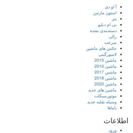
آ او دی
استون مارتین
بنز
بی ام دبلیو
دسته‌بندی نشده
رالی
سرعت
عکس های ماشین
لامبورگینی
ماشین 2015
ماشین 2016
ماشین 2017
ماشین 2018
ماشین 2020
ماشین های جدید
موتورسیکلت
وسیله نقلیه جدید
یاماها
اطلاعات
ورود