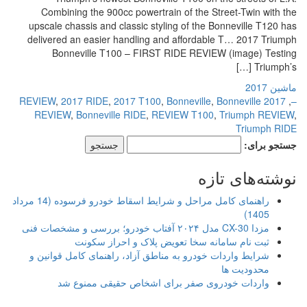
Combining the 900cc powertrain of the Street-Twin with the
upscale chassis and classic styling of the Bonneville T120 has
delivered an easier handling and affordable T… 2017 Triumph
Bonneville T100 – FIRST RIDE REVIEW (image) Testing
Triumph’s […]
ماشین 2017
,
2017 RIDE
,
2017 T100
,
Bonneville
,
Bonneville
2017 REVIEW
,
–
REVIEW
,
Bonneville RIDE
,
REVIEW T100
,
Triumph REVIEW
,
Triumph RIDE
جستجو برای:
نوشته‌های تازه
راهنمای کامل مراحل و شرایط اسقاط خودرو فرسوده (14 مرداد
1405)
مزدا CX-30 مدل ۲۰۲۴ آفتاب خودرو؛ بررسی و مشخصات فنی
ثبت نام سامانه سخا تعویض پلاک و احراز سکونت
شرایط واردات خودرو به مناطق آزاد، راهنمای کامل قوانین و
محدودیت ها
واردات خودروی صفر برای اشخاص حقیقی ممنوع شد