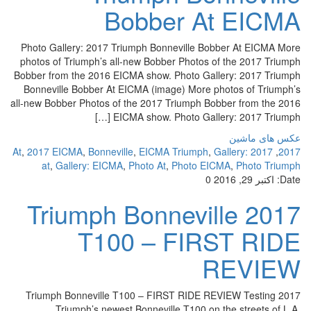
Bobber At EICMA
Photo Gallery: 2017 Triumph Bonneville Bobber At EICMA More
photos of Triumph’s all-new Bobber Photos of the 2017 Triumph
Bobber from the 2016 EICMA show. Photo Gallery: 2017 Triumph
Bonneville Bobber At EICMA (image) More photos of Triumph’s
all-new Bobber Photos of the 2017 Triumph Bobber from the 2016
EICMA show. Photo Gallery: 2017 Triumph […]
عکس های ماشین
,
2017 EICMA
,
Bonneville
,
EICMA Triumph
,
Gallery:
2017 At
,
2017
at
,
Gallery: EICMA
,
Photo At
,
Photo EICMA
,
Photo Triumph
Date:
اکتبر 29, 2016
0
2017 Triumph Bonneville
T100 – FIRST RIDE
REVIEW
2017 Triumph Bonneville T100 – FIRST RIDE REVIEW Testing
Triumph’s newest Bonneville T100 on the streets of L.A.