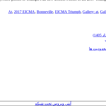
,
2017 EICMA
,
Bonneville
,
EICMA Triumph
,
Gallery: at
,
Gal
محدودیت ها
آنتی ویروس تحت شبکه