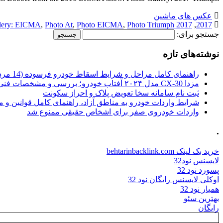
عکس های ماشین
lery: EICMA
,
Photo At
,
Photo EICMA
,
Photo Triumph
2017 At
,
2017
جستجو برای:
نوشته‌های تازه
راهنمای کامل مراحل و شرایط اسقاط خودرو فرسوده (14 مرداد 1405)
مزدا CX-30 مدل ۲۰۲۴ آفتاب خودرو؛ بررسی و مشخصات فنی
ثبت نام سامانه سخا تعویض پلاک و احراز سکونت
شرایط واردات خودرو به مناطق آزاد، راهنمای کامل قوانین و 
واردات خودروی صفر برای اشخاص حقیقی ممنوع شد
.
خرید بک لینک behtarinbacklink.com
لایسنس نود32
پسورد نود 32
اوکلی لایسنس رایگان نود 32
همیار نود 32
بهترین سئو
رایگان