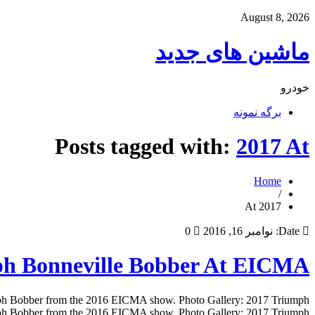
August 8, 2026
ماشین های جدید
خودرو
برگه نمونه
Posts tagged with:
2017 At
Home
/
2017 At
Date:
نوامبر 16, 2016
0
ph Bonneville Bobber At EICMA
mph Bobber from the 2016 EICMA show. Photo Gallery: 2017 Triumph
 Bobber from the 2016 EICMA show. Photo Gallery: 2017 Triumph […]