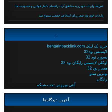
شرایط واردات خودرو به مناطق آزاد، راهنمای کامل قوانین و محدودیت ها
واردات خودروی صفر برای اشخاص حقیقی ممنوع شد
.
خرید بک لینک behtarinbacklink.com
لایسنس نود32
پسورد نود 32
اوکلی لایسنس رایگان نود 32
همیار نود 32
بهترین سئو
رایگان
آنتی ویروس تحت شبکه
آخرین دیدگاه‌ها