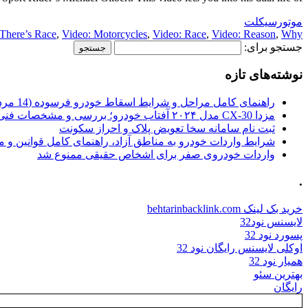
موتورسیکلت
There’s Race
,
Video: Motorcycles
,
Video: Race
,
Video: Reason
,
Why
جستجو برای:
نوشته‌های تازه
راهنمای کامل مراحل و شرایط اسقاط خودرو فرسوده (14 مرداد 1405)
مزدا CX-30 مدل ۲۰۲۴ آفتاب خودرو؛ بررسی و مشخصات فنی
ثبت نام سامانه سخا تعویض پلاک و احراز سکونت
شرایط واردات خودرو به مناطق آزاد، راهنمای کامل قوانین و 
واردات خودروی صفر برای اشخاص حقیقی ممنوع شد
.
خرید بک لینک behtarinbacklink.com
لایسنس نود32
پسورد نود 32
اوکلی لایسنس رایگان نود 32
همیار نود 32
بهترین سئو
رایگان