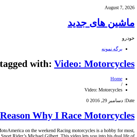
August 7, 2026
ماشین های جدید
خودرو
برگه نمونه
 tagged with:
Video: Motorcycles
Home
/
Video: Motorcycles
Date:
دسامبر 29, 2016
0
a Reason Why I Race Motorcycles
 MotoAmerica on the weekend Racing motorcycles is a hobby for most,
port Rider’s Michael Gilbert. This video lets you into his dual life of […]