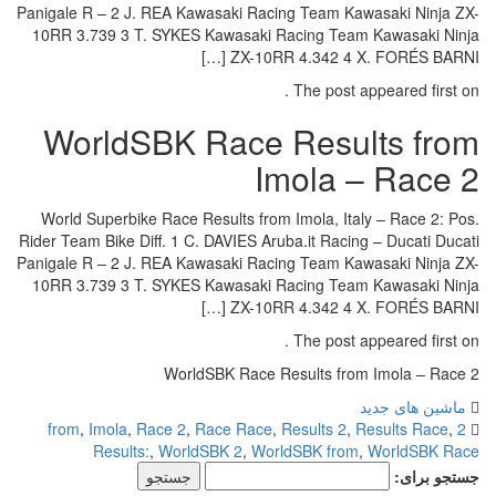
Panigale R – 2 J. REA Kawasaki Racing Team Kawasaki Ninja ZX-
10RR 3.739 3 T. SYKES Kawasaki Racing Team Kawasaki Ninja
ZX-10RR 4.342 4 X. FORÉS BARNI […]
The post appeared first on .
WorldSBK Race Results from
Imola – Race 2
World Superbike Race Results from Imola, Italy – Race 2: Pos.
Rider Team Bike Diff. 1 C. DAVIES Aruba.it Racing – Ducati Ducati
Panigale R – 2 J. REA Kawasaki Racing Team Kawasaki Ninja ZX-
10RR 3.739 3 T. SYKES Kawasaki Racing Team Kawasaki Ninja
ZX-10RR 4.342 4 X. FORÉS BARNI […]
The post appeared first on .
WorldSBK Race Results from Imola – Race 2
ماشین های جدید
,
Imola
,
Race 2
,
Race Race
,
Results 2
,
Results Race
,
2 from
Results:
,
WorldSBK 2
,
WorldSBK from
,
WorldSBK Race
جستجو برای: