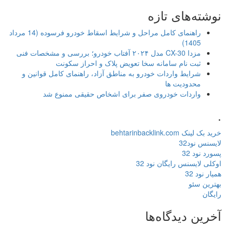
نوشته‌های تازه
راهنمای کامل مراحل و شرایط اسقاط خودرو فرسوده (14 مرداد
1405)
مزدا CX-30 مدل ۲۰۲۴ آفتاب خودرو؛ بررسی و مشخصات فنی
ثبت نام سامانه سخا تعویض پلاک و احراز سکونت
شرایط واردات خودرو به مناطق آزاد، راهنمای کامل قوانین و
محدودیت ها
واردات خودروی صفر برای اشخاص حقیقی ممنوع شد
.
خرید بک لینک behtarinbacklink.com
لایسنس نود32
پسورد نود 32
اوکلی لایسنس رایگان نود 32
همیار نود 32
بهترین سئو
رایگان
آخرین دیدگاه‌ها