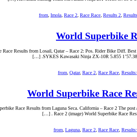
,
Imola
,
Race 2
,
Race Race
,
Results 2
,
Result
World Superbike Ra
 Race Results from Losail, Qatar – Race 2: Pos. Rider Bike Diff. Bes
SYKES Kawasaki Ninja ZX-10R 5.855 1’57.387 3
,
Qatar
,
Race 2
,
Race Race
,
Results:
World Superbike Race Res
rbike Race Results from Laguna Seca. California – Race 2 The post a
Race 2 (image) World Superbike Race Results
,
Laguna
,
Race 2
,
Race Race
,
Results: