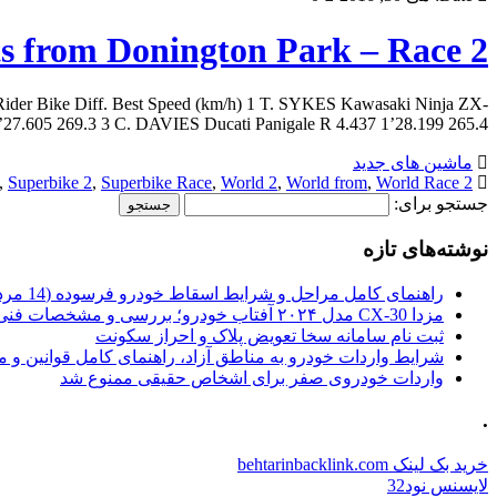
s from Donington Park – Race 2
 Rider Bike Diff. Best Speed (km/h) 1 T. SYKES Kawasaki Ninja ZX-
.605 269.3 3 C. DAVIES Ducati Panigale R 4.437 1’28.199 265.4 […]
ماشین های جدید
,
Superbike 2
,
Superbike Race
,
World 2
,
World from
,
World Race
2 from
جستجو برای:
نوشته‌های تازه
راهنمای کامل مراحل و شرایط اسقاط خودرو فرسوده (14 مرداد 1405)
مزدا CX-30 مدل ۲۰۲۴ آفتاب خودرو؛ بررسی و مشخصات فنی
ثبت نام سامانه سخا تعویض پلاک و احراز سکونت
شرایط واردات خودرو به مناطق آزاد، راهنمای کامل قوانین و 
واردات خودروی صفر برای اشخاص حقیقی ممنوع شد
.
خرید بک لینک behtarinbacklink.com
لایسنس نود32