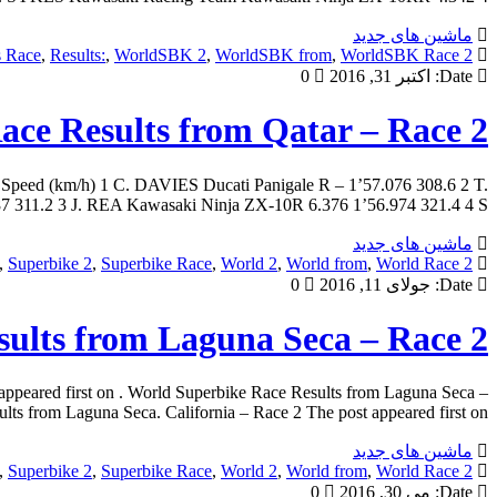
ماشین های جدید
s Race
,
Results:
,
WorldSBK 2
,
WorldSBK from
,
WorldSBK Race
2 from
Date:
اکتبر 31, 2016
0
ce Results from Qatar – Race 2
t Speed (km/h) 1 C. DAVIES Ducati Panigale R – 1’57.076 308.6 2 T.
11.2 3 J. REA Kawasaki Ninja ZX-10R 6.376 1’56.974 321.4 4 S. […]
ماشین های جدید
,
Superbike 2
,
Superbike Race
,
World 2
,
World from
,
World Race
2 from
Date:
جولای 11, 2016
0
ults from Laguna Seca – Race 2
ppeared first on . World Superbike Race Results from Laguna Seca –
 from Laguna Seca. California – Race 2 The post appeared first on . […]
ماشین های جدید
,
Superbike 2
,
Superbike Race
,
World 2
,
World from
,
World Race
2 from
Date:
می 30, 2016
0