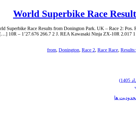
World Superbike Race Result
rld Superbike Race Results from Donington Park. UK – Race 2: Pos.
10R – 1’27.676 266.7 2 J. REA Kawasaki Ninja ZX-10R 2.017 1’27
,
Donington
,
Race 2
,
Race Race
,
Results:
محدودیت ها