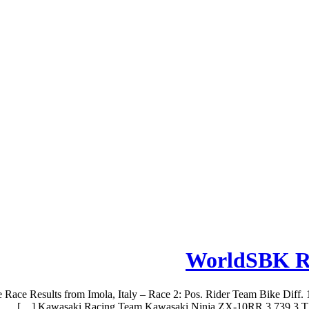
WorldSBK Ra
ace Results from Imola, Italy – Race 2: Pos. Rider Team Bike Diff.
Kawasaki Racing Team Kawasaki Ninja ZX-10RR 3.739 3 T.