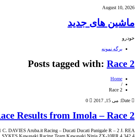
August 10, 2026
ماشین های جدید
خودرو
برگه نمونه
Posts tagged with:
Race 2
Home
/
Race 2
Date:
می 15, 2017
0
ce Results from Imola – Race 2
 1 C. DAVIES Aruba.it Racing – Ducati Ducati Panigale R – 2 J. REA
 SYKES Kawasaki Racing Team Kawasaki Ninja ZX-10RR 4.342 4 […]