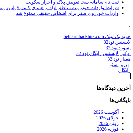
ثبت نام سامانه سخا تعویض پلاک و احراز سکونت
شرایط واردات خودرو به مناطق آزاد، راهنمای کامل قوانین و 
واردات خودروی صفر برای اشخاص حقیقی ممنوع شد
.
خرید بک لینک behtarinbacklink.com
لایسنس نود32
پسورد نود 32
اوکلی لایسنس رایگان نود 32
همیار نود 32
بهترین سئو
رایگان
آخرین دیدگاه‌ها
بایگانی‌ها
آگوست 2026
جولای 2026
ژوئن 2026
فوریه 2026