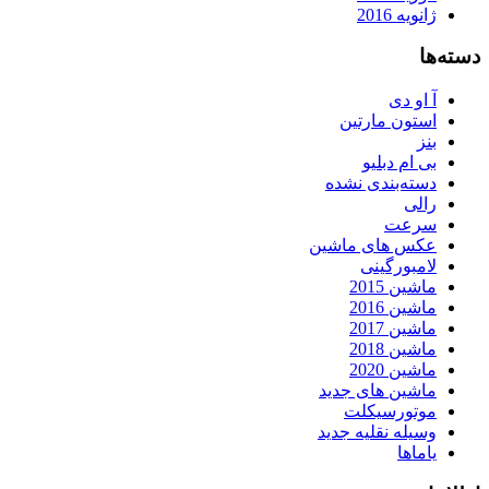
ژانویه 2016
دسته‌ها
آ او دی
استون مارتین
بنز
بی ام دبلیو
دسته‌بندی نشده
رالی
سرعت
عکس های ماشین
لامبورگینی
ماشین 2015
ماشین 2016
ماشین 2017
ماشین 2018
ماشین 2020
ماشین های جدید
موتورسیکلت
وسیله نقلیه جدید
یاماها