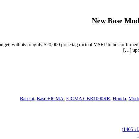
New Base Mod
get, with its roughly $20,000 price tag (actual MSRP to be confirmed s
upd
Base at
,
Base EICMA
,
EICMA CBR1000RR
,
Honda
,
Mode