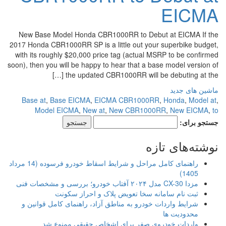
EICMA
New Base Model Honda CBR1000RR to Debut at EICMA If the
2017 Honda CBR1000RR SP is a little out your superbike budget,
with its roughly $20,000 price tag (actual MSRP to be confirmed
soon), then you will be happy to hear that a base model version of
the updated CBR1000RR will be debuting at the […]
ماشین های جدید
Base at
,
Base EICMA
,
EICMA CBR1000RR
,
Honda
,
Model at
,
Model EICMA
,
New at
,
New CBR1000RR
,
New EICMA
,
to
جستجو برای:
نوشته‌های تازه
راهنمای کامل مراحل و شرایط اسقاط خودرو فرسوده (14 مرداد
1405)
مزدا CX-30 مدل ۲۰۲۴ آفتاب خودرو؛ بررسی و مشخصات فنی
ثبت نام سامانه سخا تعویض پلاک و احراز سکونت
شرایط واردات خودرو به مناطق آزاد، راهنمای کامل قوانین و
محدودیت ها
واردات خودروی صفر برای اشخاص حقیقی ممنوع شد