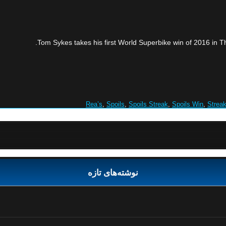
Tom Sykes takes his first World Superbike win of 2016 in 
Rea’s
,
Spoils
,
Spoils Streak
,
Spoils Win
,
Strea
نوشته‌های تازه