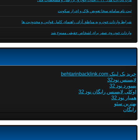
مزدا CX-30 مدل ۲۰۲۴ آفتاب خودرو؛ بررسی و مشخصات فنی
ثبت نام سامانه سخا تعویض پلاک و احراز سکونت
شرایط واردات خودرو به مناطق آزاد، راهنمای کامل قوانین و محدودیت ها
واردات خودروی صفر برای اشخاص حقیقی ممنوع شد
خرید بک لینک behtarinbacklink.com
لایسنس نود32
پسورد نود 32
اوکلی لایسنس رایگان نود 32
همیار نود 32
بهترین سئو
رایگان