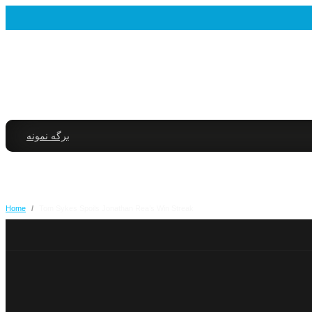
برگه نمونه
Home
/
Tom Sykes Spoils Jonathan Rea’s Win Streak