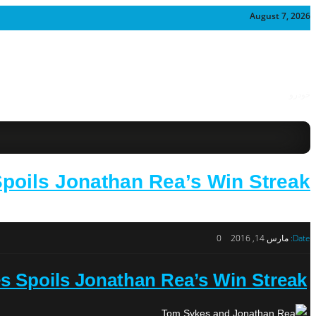
August 7, 2026
خودرو
poils Jonathan Rea’s Win Streak
Date:
مارس 14, 2016
0
s Spoils Jonathan Rea’s Win Streak