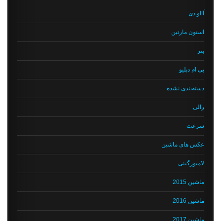
آ او دی
استون مارتین
بنز
بی ام دبلیو
دسته‌بندی نشده
رالی
سرعت
عکس های ماشین
لامبورگینی
ماشین 2015
ماشین 2016
ماشین 2017