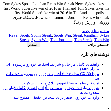
Tom Sykes Spoils Jonathan Rea’s Win Streak News Sykes takes his
first World Superbike win of 2016 in Thailand Tom Sykes takes his
first World Superbike win of 2016 in Thailand and spoils his
Kawasaki teammate Jonathan Rea’s win streak. باشگاه خبری
ورزشی ورزش و زندگی
ماشین های جدید
Rea’s
,
Spoils
,
Spoils Streak
,
Spoils Win
,
Streak Jonathan
,
Sykes
Streak
,
Sykes Win
,
Tom Jonathan
,
Tom Streak
,
Tom Win
جستجو برای:
نوشته‌های تازه
راهنمای کامل مراحل و شرایط اسقاط خودرو فرسوده (14
مرداد 1405)
مزدا CX-30 مدل ۲۰۲۴ آفتاب خودرو؛ بررسی و مشخصات
فنی
ثبت نام سامانه سخا تعویض پلاک و احراز سکونت
شرایط واردات خودرو به مناطق آزاد، راهنمای کامل قوانین و
محدودیت ها
واردات خودروی صفر برای اشخاص حقیقی ممنوع شد
.