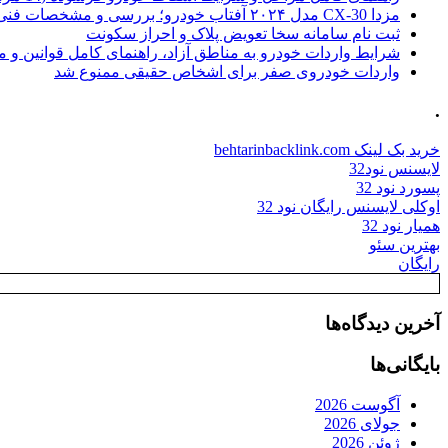
مزدا CX-30 مدل ۲۰۲۴ آفتاب خودرو؛ بررسی و مشخصات فنی
ثبت نام سامانه سخا تعویض پلاک و احراز سکونت
شرایط واردات خودرو به مناطق آزاد، راهنمای کامل قوانین و 
واردات خودروی صفر برای اشخاص حقیقی ممنوع شد
.
خرید بک لینک behtarinbacklink.com
لایسنس نود32
پسورد نود 32
اوکلی لایسنس رایگان نود 32
همیار نود 32
بهترین سئو
رایگان
آخرین دیدگاه‌ها
بایگانی‌ها
آگوست 2026
جولای 2026
ژوئن 2026