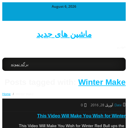
August 6, 2026
ماشین های جدید
خودرو
برگه نمونه
Posts tagged with:
Winter Make
Home
/
Winter Make
Date:
آوریل 28, 2016
0
This Video Will Make You Wish for Winter
This Video Will Make You Wish for Winter Red Bull ups the