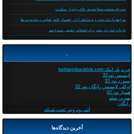
ثبت نام سامانه سخا تعویض پلاک و احراز سکونت
شرایط واردات خودرو به مناطق آزاد، راهنمای کامل قوانین و محدودیت ها
واردات خودروی صفر برای اشخاص حقیقی ممنوع شد
.
خرید بک لینک behtarinbacklink.com
لایسنس نود32
پسورد نود 32
اوکلی لایسنس رایگان نود 32
همیار نود 32
بهترین سئو
رایگان
آنتی ویروس تحت شبکه
آخرین دیدگاه‌ها