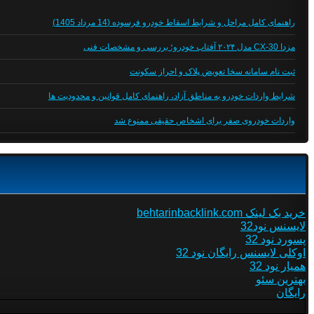
راهنمای کامل مراحل و شرایط اسقاط خودرو فرسوده (14 مرداد 1405)
مزدا CX-30 مدل ۲۰۲۴ آفتاب خودرو؛ بررسی و مشخصات فنی
ثبت نام سامانه سخا تعویض پلاک و احراز سکونت
شرایط واردات خودرو به مناطق آزاد، راهنمای کامل قوانین و محدودیت ها
واردات خودروی صفر برای اشخاص حقیقی ممنوع شد
خرید بک لینک behtarinbacklink.com
لایسنس نود32
پسورد نود 32
اوکلی لایسنس رایگان نود 32
همیار نود 32
بهترین سئو
رایگان