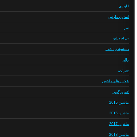
آ او دی
استون مارتین
بنز
بی ام دبلیو
دسته‌بندی نشده
رالی
سرعت
عکس های ماشین
لامبورگینی
ماشین 2015
ماشین 2016
ماشین 2017
ماشین 2018