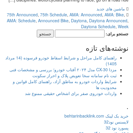
ماشین های جدید
75th Announced
,
75th Schedule
,
AMA: Announced
,
AMA: Bike
,
AMA: Schedule
,
Announced Bike
,
Daytona
,
Daytona Announced
,
Daytona Schedule
,
Week
جستجو برای:
نوشته‌های تازه
راهنمای کامل مراحل و شرایط اسقاط خودرو فرسوده (14 مرداد
1405)
مزدا CX-30 مدل ۲۰۲۴ آفتاب خودرو؛ بررسی و مشخصات فنی
ثبت نام سامانه سخا تعویض پلاک و احراز سکونت
شرایط واردات خودرو به مناطق آزاد، راهنمای کامل قوانین و
محدودیت ها
واردات خودروی صفر برای اشخاص حقیقی ممنوع شد
.
خرید بک لینک behtarinbacklink.com
لایسنس نود32
پسورد نود 32