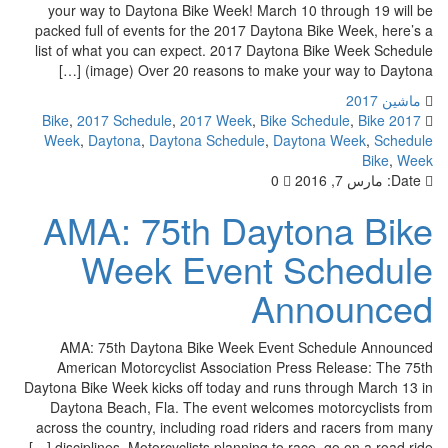
your way to Daytona Bike Week! March 10 through 19 will be
packed full of events for the 2017 Daytona Bike Week, here’s a
list of what you can expect. 2017 Daytona Bike Week Schedule
(image) Over 20 reasons to make your way to Daytona […]
ماشین 2017
,
2017 Schedule
,
2017 Week
,
Bike Schedule
,
Bike
2017 Bike
Week
,
Daytona
,
Daytona Schedule
,
Daytona Week
,
Schedule
Bike
,
Week
Date:
مارس 7, 2016
0
AMA: 75th Daytona Bike
Week Event Schedule
Announced
AMA: 75th Daytona Bike Week Event Schedule Announced
American Motorcyclist Association Press Release: The 75th
Daytona Bike Week kicks off today and runs through March 13 in
Daytona Beach, Fla. The event welcomes motorcyclists from
across the country, including road riders and racers from many
disciplines. Motorcyclists planning to race, go on a road ride […]