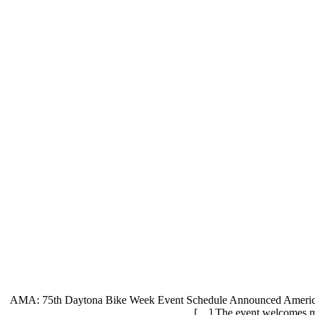
AMA: 75th Daytona Bike Week Event Schedule Announced American M
The event welcomes moto