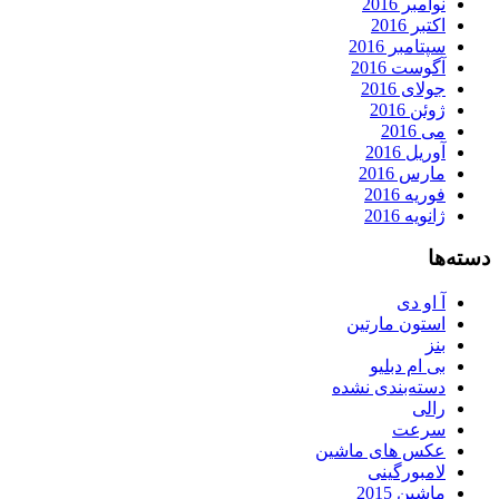
نوامبر 2016
اکتبر 2016
سپتامبر 2016
آگوست 2016
جولای 2016
ژوئن 2016
می 2016
آوریل 2016
مارس 2016
فوریه 2016
ژانویه 2016
دسته‌ها
آ او دی
استون مارتین
بنز
بی ام دبلیو
دسته‌بندی نشده
رالی
سرعت
عکس های ماشین
لامبورگینی
ماشین 2015