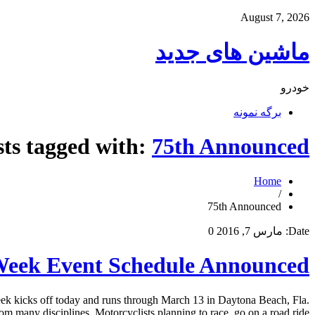
August 7, 2026
ماشین های جدید
خودرو
برگه نمونه
sts tagged with:
75th Announced
Home
/
75th Announced
Date:
مارس 7, 2016
0
Week Event Schedule Announced
 kicks off today and runs through March 13 in Daytona Beach, Fla.
 many disciplines. Motorcyclists planning to race, go on a road ride […]