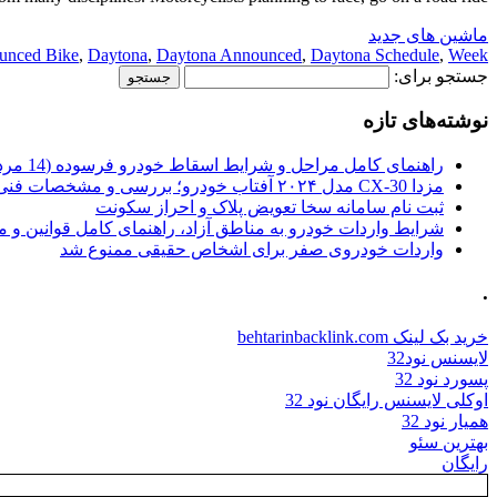
ماشین های جدید
unced Bike
,
Daytona
,
Daytona Announced
,
Daytona Schedule
,
Week
جستجو برای:
نوشته‌های تازه
راهنمای کامل مراحل و شرایط اسقاط خودرو فرسوده (14 مرداد 1405)
مزدا CX-30 مدل ۲۰۲۴ آفتاب خودرو؛ بررسی و مشخصات فنی
ثبت نام سامانه سخا تعویض پلاک و احراز سکونت
شرایط واردات خودرو به مناطق آزاد، راهنمای کامل قوانین و 
واردات خودروی صفر برای اشخاص حقیقی ممنوع شد
.
خرید بک لینک behtarinbacklink.com
لایسنس نود32
پسورد نود 32
اوکلی لایسنس رایگان نود 32
همیار نود 32
بهترین سئو
رایگان