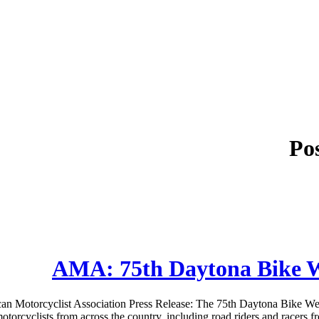
Po
AMA: 75th Daytona Bike 
otorcyclist Association Press Release: The 75th Daytona Bike Week
rcyclists from across the country, including road riders and racers from