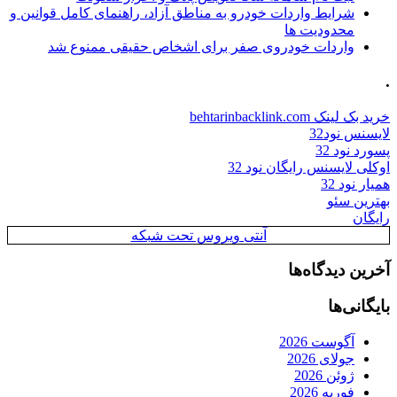
شرایط واردات خودرو به مناطق آزاد، راهنمای کامل قوانین و
محدودیت ها
واردات خودروی صفر برای اشخاص حقیقی ممنوع شد
.
خرید بک لینک behtarinbacklink.com
لایسنس نود32
پسورد نود 32
اوکلی لایسنس رایگان نود 32
همیار نود 32
بهترین سئو
رایگان
آنتی ویروس تحت شبکه
آخرین دیدگاه‌ها
بایگانی‌ها
آگوست 2026
جولای 2026
ژوئن 2026
فوریه 2026